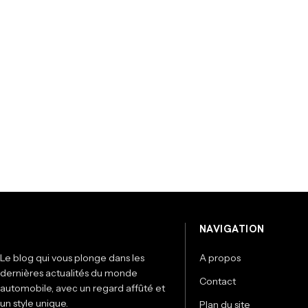
NAVIGATION
Le blog qui vous plonge dans les
A propos
dernières actualités du monde
Contact
automobile, avec un regard affûté et
un style unique.
Plan du site