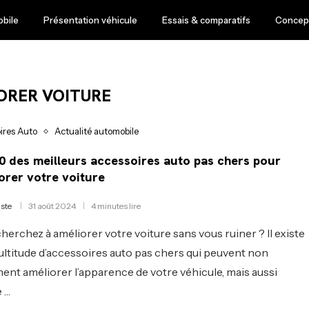
obile
Présentation véhicule
Essais & comparatifs
Concept
ORER VOITURE
ires Auto
Actualité automobile
0 des meilleurs accessoires auto pas chers pour
orer votre voiture
iste
31 août 2024
4 minutes lire
herchez à améliorer votre voiture sans vous ruiner ? Il existe
ltitude d’accessoires auto pas chers qui peuvent non
ent améliorer l’apparence de votre véhicule, mais aussi
 …