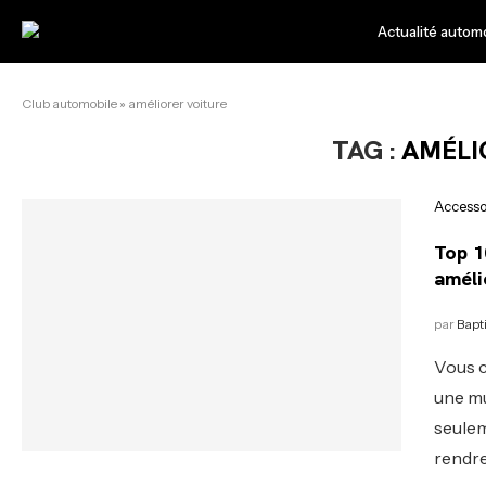
Actualité autom
Club automobile
»
améliorer voiture
TAG :
AMÉLI
Accesso
Top 1
améli
par
Bapt
Vous c
une mu
seulem
rendre