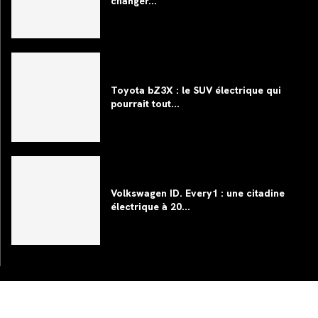
changer...
Toyota bZ3X : le SUV électrique qui
pourrait tout...
Volkswagen ID. Every1 : une citadine
électrique à 20...
©2024
Club Automobile
, France – Tous droits réservés.