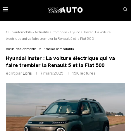
Club automobile
»
Actualité automobile
»
Hyundai Inster : La voiture
électrique qui va faire trembler la Renault 5 et la Fiat 500
Actualité automobile
Essais & comparatifs
Hyundai Inster : La voiture électrique qui va
faire trembler la Renault 5 et la Fiat 500
écrit par
Loris
7 mars 2025
1,5K
lectures