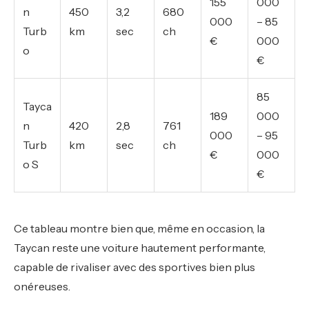
155
000
n
450
3,2
680
000
– 85
Turb
km
sec
ch
€
000
o
€
85
Tayca
189
000
n
420
2,8
761
000
– 95
Turb
km
sec
ch
€
000
o S
€
Ce tableau montre bien que, même en occasion, la
Taycan reste une voiture hautement performante,
capable de rivaliser avec des sportives bien plus
onéreuses.