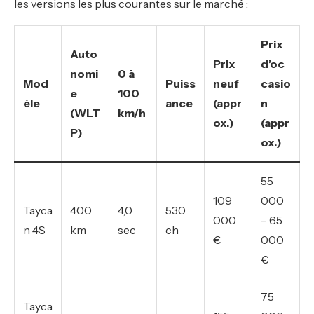
les versions les plus courantes sur le marché :
Prix
Auto
Prix
d’oc
nomi
0 à
Mod
Puiss
neuf
casio
e
100
èle
ance
(appr
n
(WLT
km/h
ox.)
(appr
P)
ox.)
55
109
000
Tayca
400
4,0
530
000
– 65
n 4S
km
sec
ch
€
000
€
75
Tayca