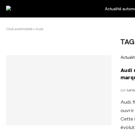
Actualité autom
Club automobile
»
Audi
TAG
Actuali
Audi 
marqu
par
Loris
Audi, 
ouvrir
Cette 
évolut