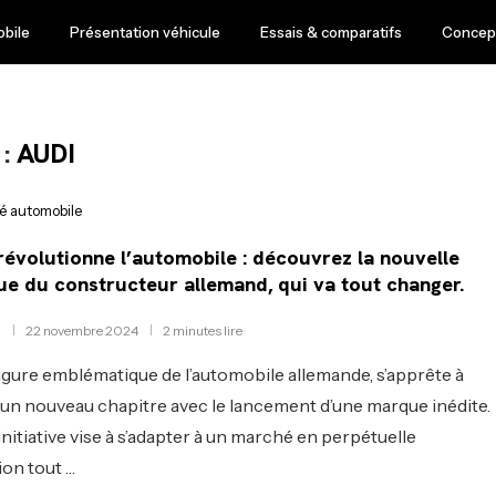
obile
Présentation véhicule
Essais & comparatifs
Concept
 :
AUDI
té automobile
révolutionne l’automobile : découvrez la nouvelle
e du constructeur allemand, qui va tout changer.
22 novembre 2024
2 minutes lire
figure emblématique de l’automobile allemande, s’apprête à
 un nouveau chapitre avec le lancement d’une marque inédite.
initiative vise à s’adapter à un marché en perpétuelle
ion tout …