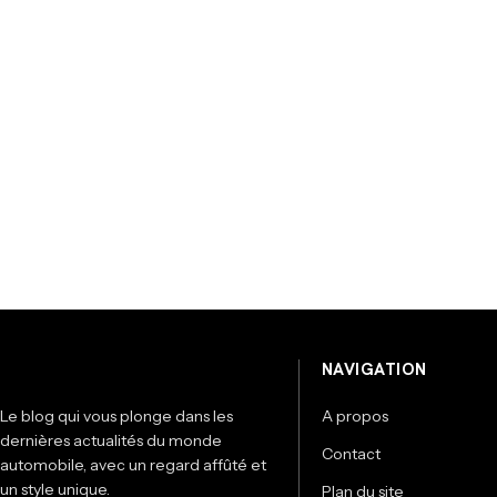
NAVIGATION
Le blog qui vous plonge dans les
A propos
dernières actualités du monde
Contact
automobile, avec un regard affûté et
un style unique.
Plan du site