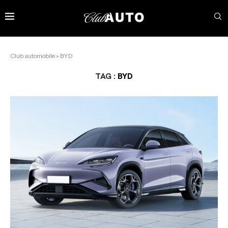
Club automobile
»
BYD
TAG :
BYD