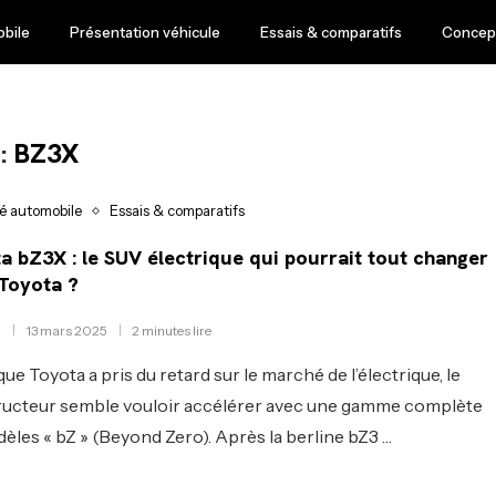
obile
Présentation véhicule
Essais & comparatifs
Concept
:
BZ3X
té automobile
Essais & comparatifs
a bZ3X : le SUV électrique qui pourrait tout changer
Toyota ?
13 mars 2025
2 minutes lire
que Toyota a pris du retard sur le marché de l’électrique, le
ucteur semble vouloir accélérer avec une gamme complète
èles « bZ » (Beyond Zero). Après la berline bZ3 …