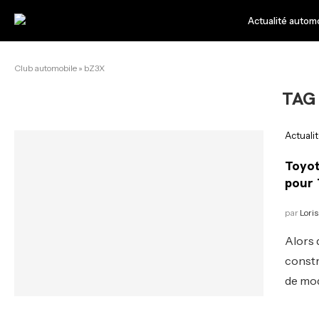
Actualité autom
Club automobile
»
bZ3X
TAG 
Actuali
Toyot
pour 
par
Loris
Alors 
constr
de mod