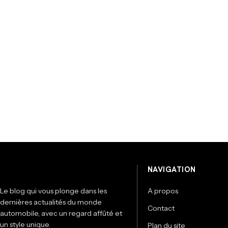
NAVIGATION
Le blog qui vous plonge dans les
A propos
dernières actualités du monde
Contact
automobile, avec un regard affûté et
un style unique.
Plan du site