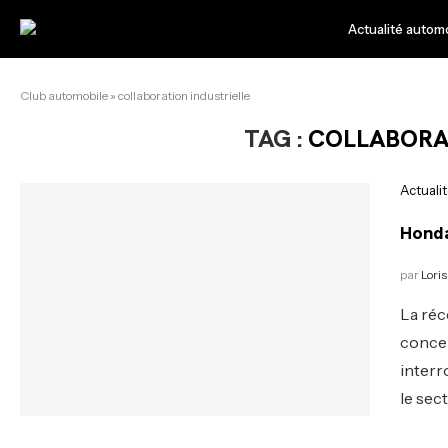
Actualité autom
Club automobile
»
collaboration industrielle
TAG :
COLLABORAT
Actuali
Honda
par
Loris
La réc
concer
interr
le sec