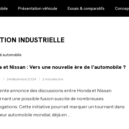
obile
Présentation véhicule
Essais & comparatifs
Concept
ION INDUSTRIELLE
té automobile
 et Nissan : Vers une nouvelle ère de l’automobile ?
24 décembre 2024
2 minutes lire
ente annonce des discussions entre Honda et Nissan
nant une possible fusion suscite de nombreuses
ogations. Cette initiative pourrait marquer un tournant dans
teur automobile mondial, déjà en …