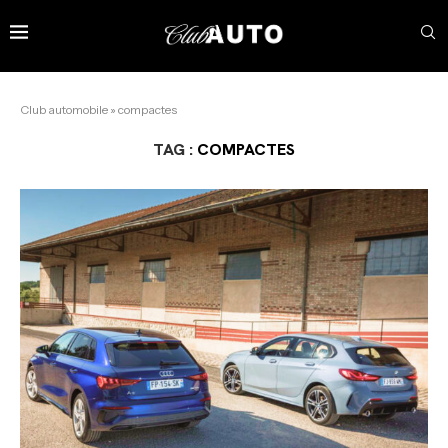
Club automobile
»
compactes
TAG :
COMPACTES