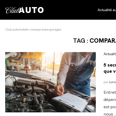
Actualité a
Club automobile
»
comparaison garages
TAG :
COMPAR
Actuali
5 sec
que v
par
Loris
Entret
dépens
est po
nous 