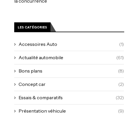
la concurrence
LES CATÉGORIES
Accessoires Auto
(1)
Actualité automobile
(61)
Bons plans
(8)
Concept car
(2)
Essais & comparatifs
(32)
Présentation véhicule
(9)