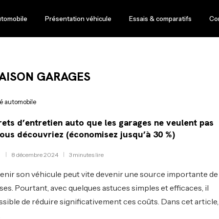
utomobile
Présentation véhicule
Essais & comparatifs
Co
AISON GARAGES
té automobile
rets d’entretien auto que les garages ne veulent pas
ous découvriez (économisez jusqu’à 30 %)
8 décembre 2024
3 minutes lire
enir son véhicule peut vite devenir une source importante de
es. Pourtant, avec quelques astuces simples et efficaces, il
ssible de réduire significativement ces coûts. Dans cet article,
…