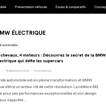
obile
Présentation véhicule
Essais & comparatifs
Concept
BMW ÉLECTRIQUE
té automobile
 chevaux, 4 moteurs : Découvrez le secret de la BMW
ectrique qui défie les supercars
14 décembre 2024
6 minutes lire
de automobile est en pleine transformation, et BMW
ue d’être un acteur clé de cette révolution. La célèbre M3,
 pour ses performances exceptionnelles et son design
eux, s’apprête …