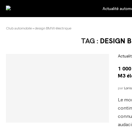
Actualité autom
Club automobile
»
design BMW électrique
TAG :
DESIGN 
Actuali
1 000
M3 él
par
Loris
Le mon
contin
connue
audaci