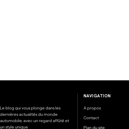
NAVIGATION
Le blog qui vous plonge dans les
A propos
dernières actualités du monde
Contact
automobile, avec un regard affûté et
un style unique.
Plan du site