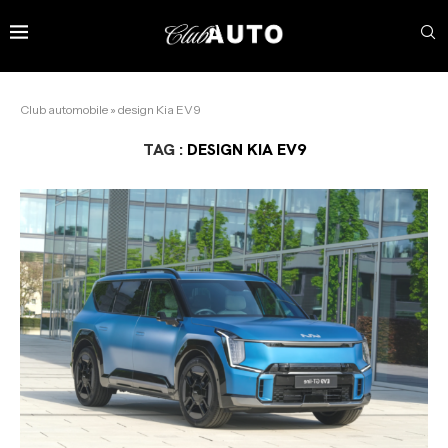
Club automobile
»
design Kia EV9
TAG :
DESIGN KIA EV9