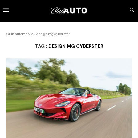
Club automobile
»
design mg cyberster
TAG :
DESIGN MG CYBERSTER