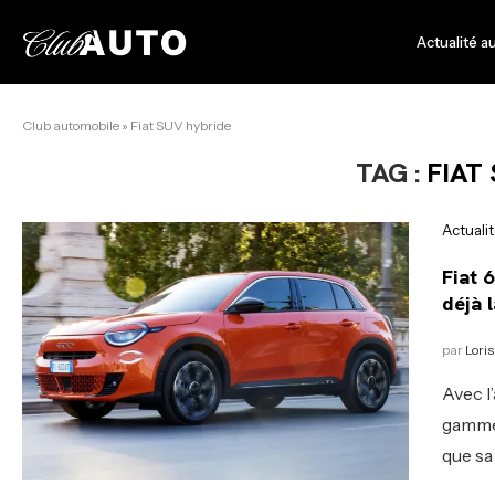
Actualité a
Club automobile
»
Fiat SUV hybride
TAG :
FIAT
Actuali
Fiat 
déjà l
par
Loris
Avec l
gamme 
que sa