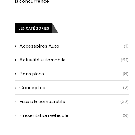
la concurrence
LES CATÉGORIES
Accessoires Auto
(1)
Actualité automobile
(61)
Bons plans
(8)
Concept car
(2)
Essais & comparatifs
(32)
Présentation véhicule
(9)