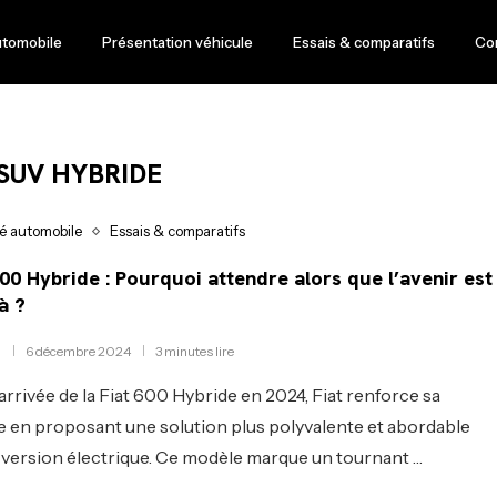
utomobile
Présentation véhicule
Essais & comparatifs
Co
 SUV HYBRIDE
té automobile
Essais & comparatifs
600 Hybride : Pourquoi attendre alors que l’avenir est
à ?
6 décembre 2024
3 minutes lire
’arrivée de la Fiat 600 Hybride en 2024, Fiat renforce sa
en proposant une solution plus polyvalente et abordable
 version électrique. Ce modèle marque un tournant …