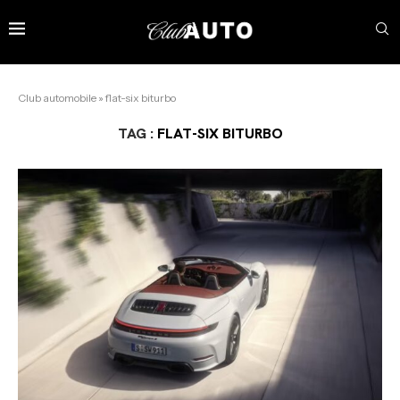
Club automobile
»
flat-six biturbo
TAG :
FLAT-SIX BITURBO