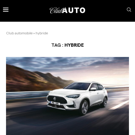
Club automobile
»
hybride
TAG :
HYBRIDE