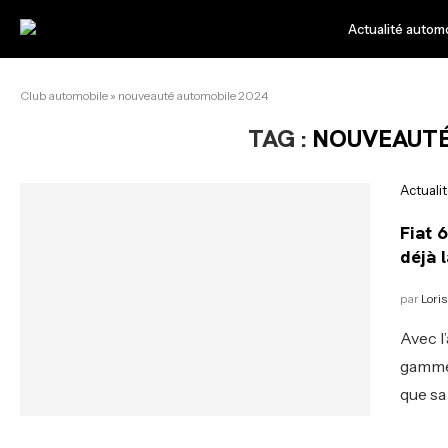
Actualité autom
Club automobile
»
nouveauté automobile 2024
TAG :
NOUVEAUTÉ
Actuali
Fiat 
déjà l
par
Loris
Avec l
gamme 
que sa