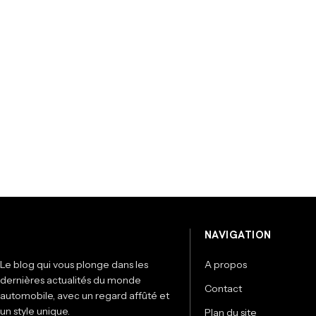
NAVIGATION
Le blog qui vous plonge dans les
A propos
dernières actualités du monde
Contact
automobile, avec un regard affûté et
un style unique.
Plan du site