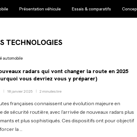
obile
Présentation véhicule
Essais & comparatifs
Concept
S TECHNOLOGIES
té automobile
ouveaux radars qui vont changer la route en 2025
ourquoi vous devriez vous y préparer)
18 janvier 2025
2 minutes lire
utes françaises connaissent une évolution majeure en
e de sécurité routière, avec l’arrivée de nouveaux radars plus
mants et plus sophistiqués. Ces dispositifs ont pour objectif
forcer la …