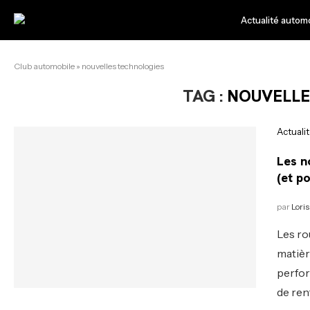
Actualité autom
Club automobile
»
nouvelles technologies
TAG :
NOUVELLE
Actuali
Les n
(et p
par
Loris
Les ro
matièr
perfor
de ren