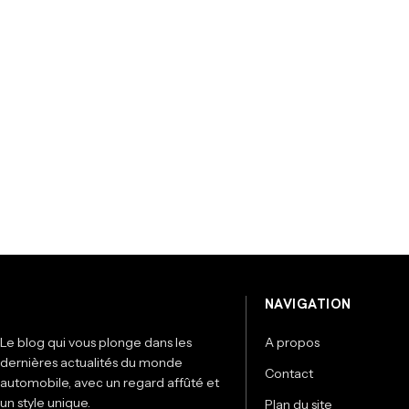
NAVIGATION
Le blog qui vous plonge dans les
A propos
dernières actualités du monde
Contact
automobile, avec un regard affûté et
un style unique.
Plan du site