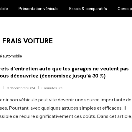
obile
Présentation véhicule
Essais & comparatifs
Concept
 FRAIS VOITURE
té automobile
rets d’entretien auto que les garages ne veulent pas
ous découvriez (économisez jusqu’à 30 %)
8 décembre 2024
3 minutes lire
enir son véhicule peut vite devenir une source importante de
es. Pourtant, avec quelques astuces simples et efficaces, il
ssible de réduire significativement ces coûts. Dans cet article,
…