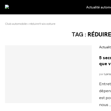
Actualité autom
Club automobile
»
réduire frais voiture
TAG :
RÉDUIRE
Actuali
5 sec
que v
par
Loris
Entret
dépens
est po
nous 