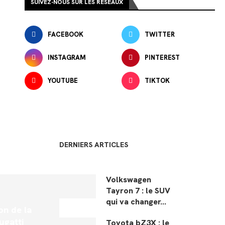
SUIVEZ-NOUS SUR LES RÉSEAUX
FACEBOOK
TWITTER
INSTAGRAM
PINTEREST
YOUTUBE
TIKTOK
DERNIERS ARTICLES
Volkswagen
Tayron 7 : le SUV
qui va changer...
on de la
ugatti
Toyota bZ3X : le