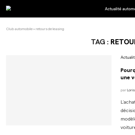
Actualité autom
Club automobile
»
retours de leasing
TAG :
RETOU
Actuali
Pourq
une v
par
Loris
L’acha
décisi
modèle
voitur