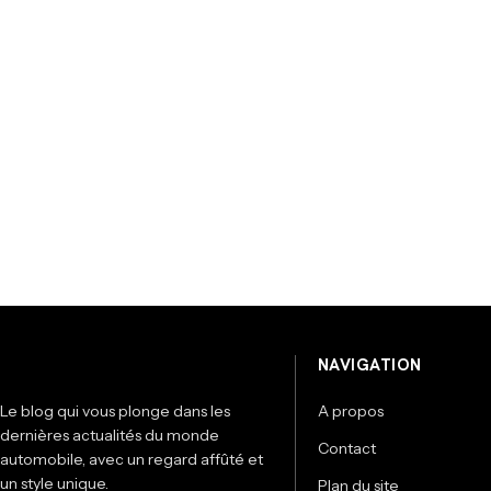
NAVIGATION
Le blog qui vous plonge dans les
A propos
dernières actualités du monde
Contact
automobile, avec un regard affûté et
un style unique.
Plan du site