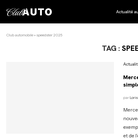
Actualité a
Club automobile
»
speedster 2025
TAG :
SPE
Actuali
Merce
simpl
par
Loris
Merced
nouvea
exempl
et de 