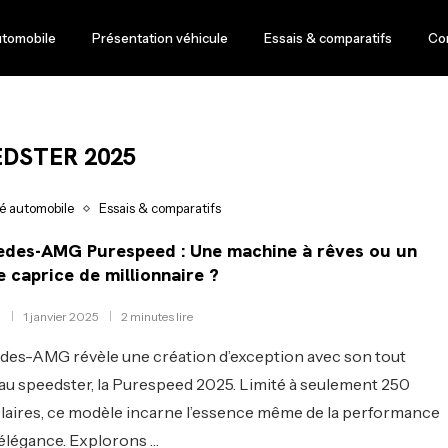
utomobile
Présentation véhicule
Essais & comparatifs
Co
EDSTER 2025
té automobile
Essais & comparatifs
des-AMG Purespeed : Une machine à rêves ou un
e caprice de millionnaire ?
1 janvier 2025
2 minutes lire
es-AMG révèle une création d’exception avec son tout
u speedster, la Purespeed 2025. Limité à seulement 250
aires, ce modèle incarne l’essence même de la performance
l’élégance. Explorons …