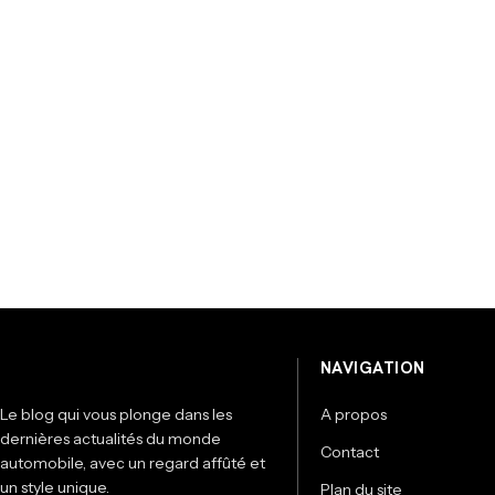
NAVIGATION
Le blog qui vous plonge dans les
A propos
dernières actualités du monde
Contact
automobile, avec un regard affûté et
un style unique.
Plan du site