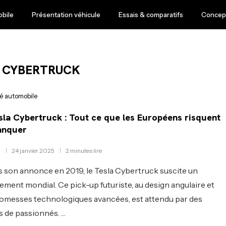
obile
Présentation véhicule
Essais & comparatifs
Concept
 CYBERTRUCK
té automobile
sla Cybertruck : Tout ce que les Européens risquent
anquer
24 janvier 2025
2 minutes lire
 son annonce en 2019, le Tesla Cybertruck suscite un
ment mondial. Ce pick-up futuriste, au design angulaire et
omesses technologiques avancées, est attendu par des
rs de passionnés. …