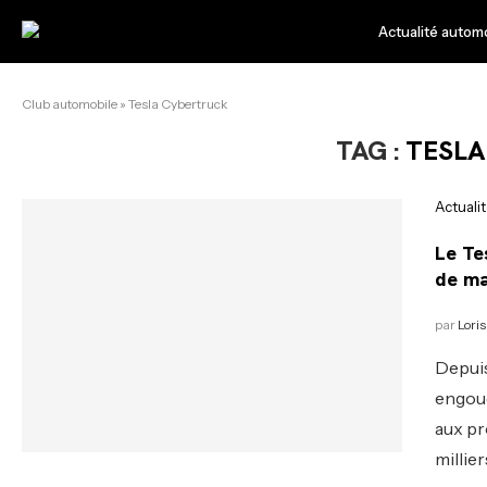
Actualité autom
Club automobile
»
Tesla Cybertruck
TAG :
TESLA
Actuali
Le Te
de m
par
Loris
Depuis
engoue
aux pr
millie