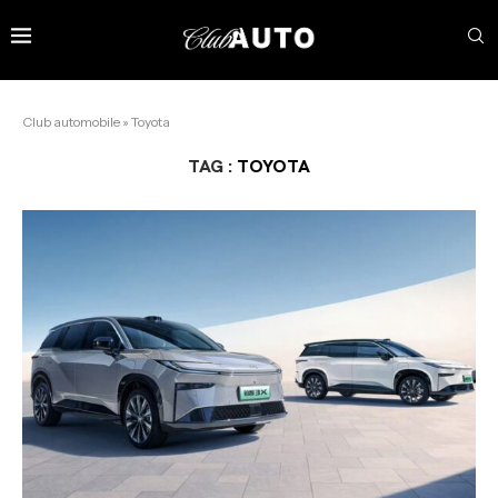
Club automobile
»
Toyota
TAG :
TOYOTA