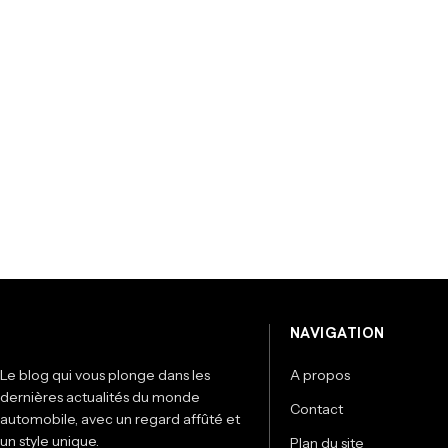
NAVIGATION
Le blog qui vous plonge dans les
A propos
dernières actualités du monde
Contact
automobile, avec un regard affûté et
un style unique.
Plan du site