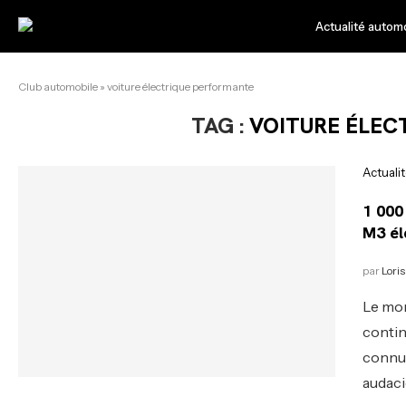
Actualité autom
Club automobile
»
voiture électrique performante
TAG :
VOITURE ÉLEC
Actuali
1 000
M3 él
par
Loris
Le mon
contin
connue
audaci