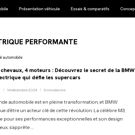
obile
Présentation véhicule
Essais & comparatifs
Concept
TRIQUE PERFORMANTE
té automobile
 chevaux, 4 moteurs : Découvrez le secret de la BMW
ectrique qui défie les supercars
14 décembre 2024
6 minutes lire
de automobile est en pleine transformation, et BMW
ue d’être un acteur clé de cette révolution. La célèbre M3,
 pour ses performances exceptionnelles et son design
eux, s’apprête …