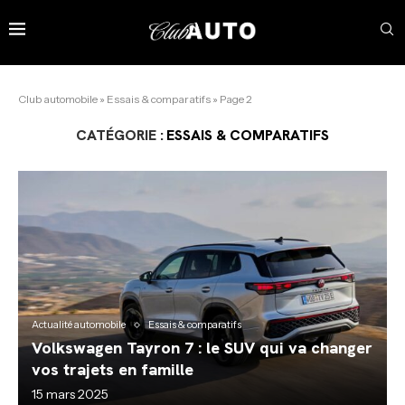
Club automobile
»
Essais & comparatifs
»
Page 2
CATÉGORIE :
ESSAIS & COMPARATIFS
Actualité automobile
Essais & comparatifs
Volkswagen Tayron 7 : le SUV qui va changer
vos trajets en famille
15 mars 2025