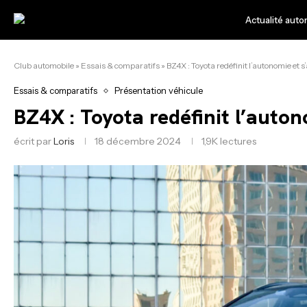
Actualité auto
Club automobile
»
Essais & comparatifs
»
BZ4X : Toyota redéfinit l’autonomie et s’
Essais & comparatifs
Présentation véhicule
BZ4X : Toyota redéfinit l’auton
écrit par
Loris
18 décembre 2024
1,9K
lectures