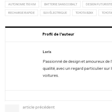
AUTONOMIE 700 KM
BATTERIE SANS COBALT
DESIGN FUTURIST
RECHARGE RAPIDE
SUV ÉLECTRIQUE
TOYOTA BZ4X
TOYOTA
Profil de l'auteur
Loris
Passionné de design et amoureux de l’
qualité, avec un regard particulier su
voitures.
article précédent