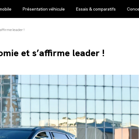
mobile
Présentation véhicule
Essais & comparatifs
Conce
affirme leader !
omie et s’affirme leader !