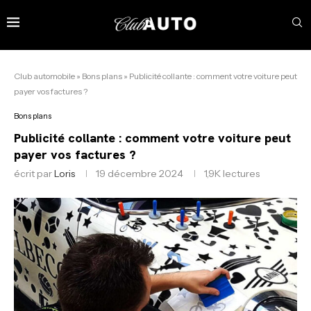
Club automobile
»
Bons plans
»
Publicité collante : comment votre voiture peut
payer vos factures ?
Bons plans
Publicité collante : comment votre voiture peut
payer vos factures ?
écrit par
Loris
19 décembre 2024
1,9K
lectures