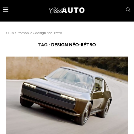
Club automobile
»
design néo-rétro
TAG :
DESIGN NÉO-RÉTRO