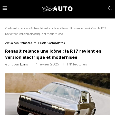
Club automobile
»
Actualité automobile
»
Renault relance une icône : la R17
revient en version électrique et modernisée
Actualité automobile
Essais & comparatifs
Renault relance une icône : la R17 revient en
version électrique et modernisée
écrit par
Loris
4 février 2025
1,7K
lectures