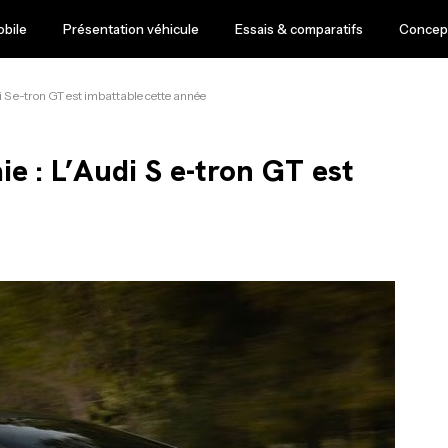
obile
Présentation véhicule
Essais & comparatifs
Concept
i S e-tron GT est imbattable cette année
e : L’Audi S e-tron GT est