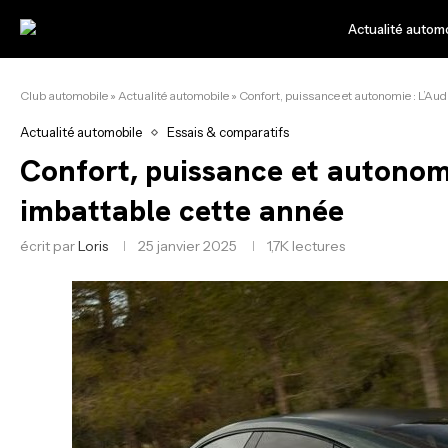
Actualité autom
Club automobile
»
Actualité automobile
»
Confort, puissance et autonomie : L’Aud
Actualité automobile
Essais & comparatifs
Confort, puissance et autonomi
imbattable cette année
écrit par
Loris
25 janvier 2025
1,7K
lectures