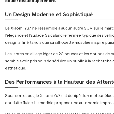
couler beaucoup d’encre.
Un Design Moderne et Sophistiqué
Le Xiaomi Yu7 ne ressemble à aucun autre SUV sur le marché.
l’élégance et l’audace. Sa calandre fermée, typique des véh
design affiné, tandis que sa silhouette musclée inspire pui
Les jantes en alliage léger de 20 pouces et les options de c
semble avoir pris soin de séduire un public à la recherch
esthétique.
Des Performances à la Hauteur des Attent
Sous son capot, le Xiaomi Yu7 est équipé d’un moteur élec
conduite fluide. Le modèle propose une autonomie impressi
Voici un aperçu des principales caractéristiques technique