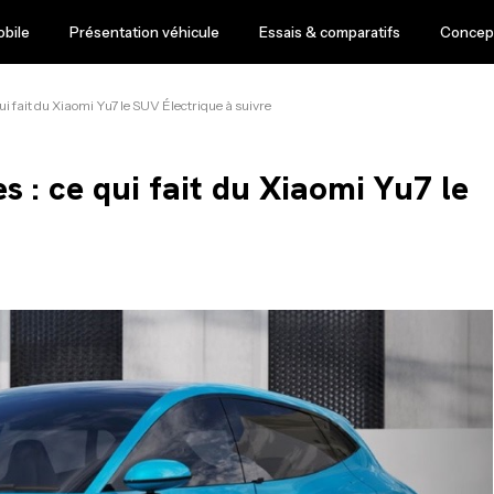
obile
Présentation véhicule
Essais & comparatifs
Concept
 fait du Xiaomi Yu7 le SUV Électrique à suivre
 : ce qui fait du Xiaomi Yu7 le