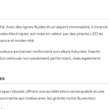
 Avec des lignes fluides et un aspect minimaliste, il incarne
icules électriques, est mise en valeur par des phares LED au
ssance et modernité.
ouleurs exclusives renforcent son allure futuriste. Xiaomi
e d’un véhicule non seulement performant, mais également
es
trique robuste, offrant une accélération remarquable et une
onnante qui rivalise avec les grands noms du secteur.
s :