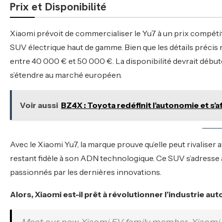
Prix et Disponibilité
Xiaomi prévoit de commercialiser le Yu7 à un prix compéti
SUV électrique haut de gamme. Bien que les détails précis 
entre 40 000 € et 50 000 €. La disponibilité devrait début
s’étendre au marché européen.
Voir aussi
BZ4X : Toyota redéfinit l’autonomie et s’af
Avec le Xiaomi Yu7, la marque prouve qu’elle peut rivaliser
restant fidèle à son ADN technologique. Ce SUV s’adresse
passionnés par les dernières innovations.
Alors, Xiaomi est-il prêt à révolutionner l’industrie au
Meet our new Xiaomi EV family member, Xiaomi