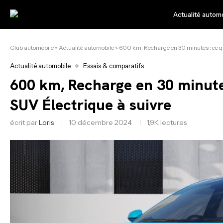
Actualité autom
Club automobile
»
Actualité automobile
»
600 km, Recharge en 30 minutes : ce qui
Actualité automobile
Essais & comparatifs
600 km, Recharge en 30 minutes
SUV Électrique à suivre
écrit par
Loris
10 décembre 2024
1,9K
lectures