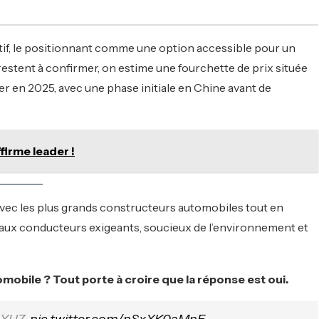
tif, le positionnant comme une option accessible pour un
restent à confirmer, on estime une fourchette de prix située
er en 2025, avec une phase initiale en Chine avant de
firme leader !
 avec les plus grands constructeurs automobiles tout en
 aux conducteurs exigeants, soucieux de l’environnement et
tomobile ? Tout porte à croire que la réponse est oui.
 YU7.
pic.twitter.com/nSxXK0aMnE