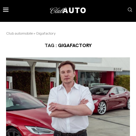
Club automobile
»
Gigafactory
TAG :
GIGAFACTORY