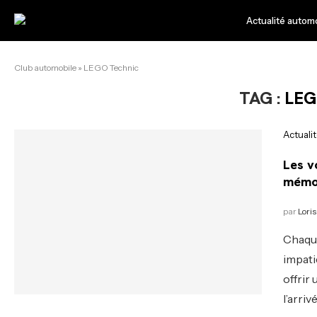
Actualité autom
Club automobile
»
LEGO Technic
TAG :
LEG
Actuali
Les v
mémo
par
Loris
Chaque
impati
offrir
l’arriv