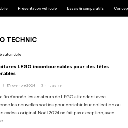
obile
Présentation véhicule
Essais & comparatifs
Concept
O TECHNIC
té automobile
oitures LEGO incontournables pour des fêtes
rables
17 novembre 2024
3 minutes lire
 fin d’année, les amateurs de LEGO attendent avec
ence les nouvelles sorties pour enrichir leur collection ou
 un cadeau original. Noël 2024 ne fait pas exception, avec
ée …