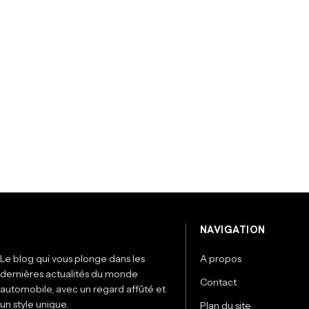
NAVIGATION
Le blog qui vous plonge dans les
A propos
dernières actualités du monde
Contact
automobile, avec un regard affûté et
un style unique.
Plan du site