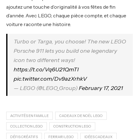
ajoutez une touche d’originalité à vos fêtes de fin
d’année. Avec LEGO, chaque pièce compte, et chaque
voiture raconte une histoire.
Turbo or Targa, you choose! The new LEGO
Porsche 911 lets you build one legendary
icon two different ways!
https://t.co/Vq6U21QmTI
pic.twitter.com/Dv9azXrhkV
— LEGO (@LEGO_Group)
February 17, 2021
ACTIVITÉS EN FAMILLE
CADEAUX DE NOËL LEGO
COLLECTION LEGO
CONSTRUCTION LEGO
DÉFIS CRÉATIFS
FERRARI LEGO
IDÉES CADEAUX