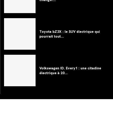
Toyota bZ3X : le SUV électrique qui
pourrait tout...
Volkswagen ID. Every1 : une citadine
électrique à 20...
©2024
Club Automobile
, France – Tous droits réservés.