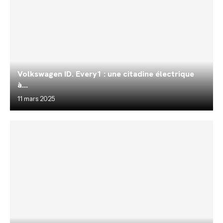
Volkswagen ID. Every1 : une citadine électrique
à...
11 mars 2025