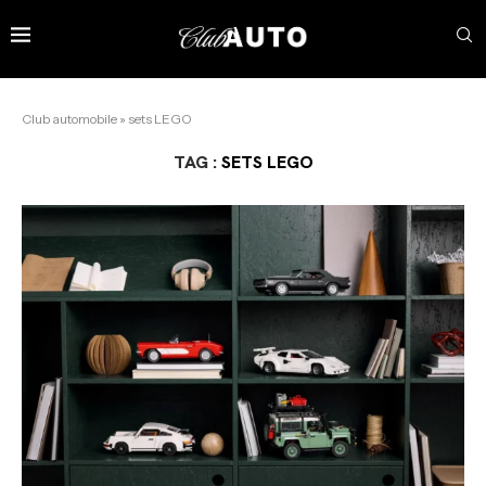
Club automobile
»
sets LEGO
TAG :
SETS LEGO