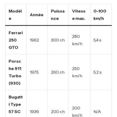
Modèl
Puissa
Vitess
0-100
Année
e
nce
e max.
km/h
Ferrari
280
250
1962
300 ch
5,4 s
km/h
GTO
Porsc
he 911
250
1975
260 ch
5,2 s
Turbo
km/h
(930)
Bugatt
i Type
200
57 SC
1936
200 ch
N/A
km/h