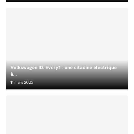
Volkswagen ID. Every1 : une citadine électrique
à...
11 mars 2025