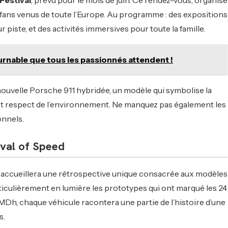
Festival
, prévu pour le mois de juin. Ce rendez-vous, organisé
 de fans venus de toute l’Europe. Au programme : des expositions
r piste, et des activités immersives pour toute la famille.
rnable que tous les passionnés attendent !
 nouvelle Porsche 911 hybridée, un modèle qui symbolise la
t respect de l’environnement. Ne manquez pas également les
onnels.
val of Speed
, accueillera une rétrospective unique consacrée aux modèles
iculièrement en lumière les prototypes qui ont marqué les 24
MDh, chaque véhicule racontera une partie de l’histoire d’une
s.