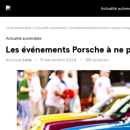
Actualité autom
Club automobile
»
Actualité automobile
»
Les événements Porsche à ne pas man
Actualité automobile
Les événements Porsche à ne 
écrit par
Loris
31 décembre 2024
1,8K
lectures