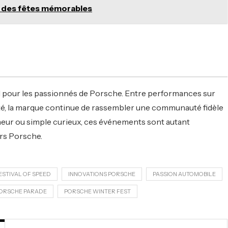
r des fêtes mémorables
 pour les passionnés de Porsche. Entre performances sur
lité, la marque continue de rassembler une communauté fidèle
neur ou simple curieux, ces événements sont autant
ers Porsche.
TIVAL OF SPEED
INNOVATIONS PORSCHE
PASSION AUTOMOBILE
ORSCHE PARADE
PORSCHE WINTER FEST