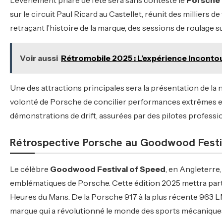
L’événement phare de l’été sera sans conteste le
Porsche 
sur le circuit Paul Ricard au Castellet, réunit des milliers
retraçant l’histoire de la marque, des sessions de roulage su
Voir aussi
Rétromobile 2025 : L’expérience Incontou
Une des attractions principales sera la présentation de la
volonté de Porsche de concilier performances extrêmes e
démonstrations de drift, assurées par des pilotes professi
Rétrospective Porsche au Goodwood Festi
Le célèbre
Goodwood Festival of Speed
, en Angleterre
emblématiques de Porsche. Cette édition 2025 mettra part
Heures du Mans. De la Porsche 917 à la plus récente 963 L
marque qui a révolutionné le monde des sports mécanique