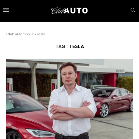
Club automobile
»
Tesla
TAG :
TESLA